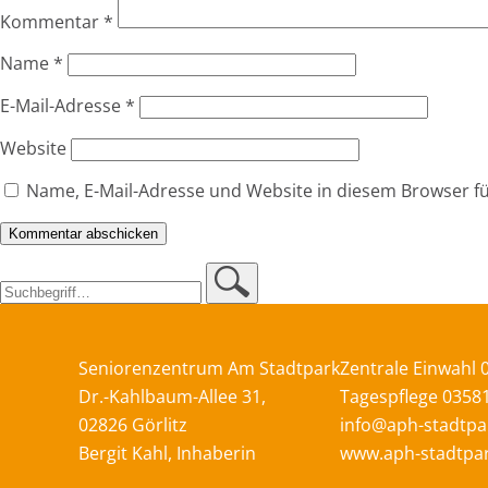
Kommentar
*
Name
*
E-Mail-Adresse
*
Website
Name, E-Mail-Adresse und Website in diesem Browser 
Seniorenzentrum Am Stadtpark
Zentrale Einwahl 
Dr.-Kahlbaum-Allee 31,
Tagespflege 0358
02826 Görlitz
info@aph-stadtpa
Bergit Kahl, Inhaberin
www.aph-stadtpar