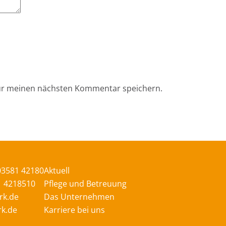
für meinen nächsten Kommentar speichern.
03581 42180
Aktuell
1 4218510
Pflege und Betreuung
rk.de
Das Unternehmen
k.de
Karriere bei uns